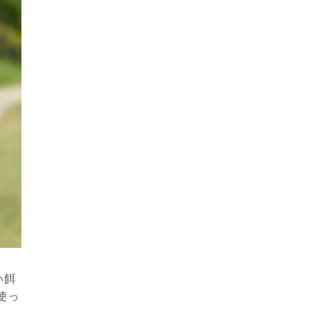
い餌
使っ