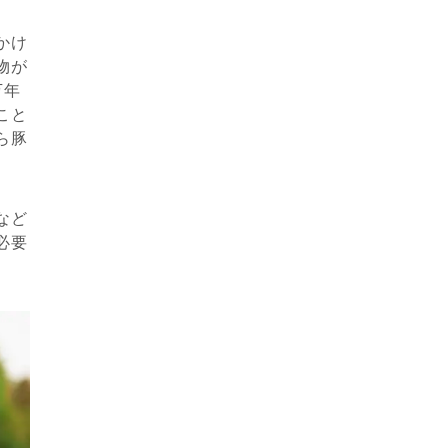
かけ
物が
万年
こと
ら豚
など
必要