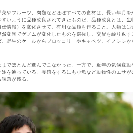
野菜やフルーツ、肉類などほぼすべての食材は、長い年月を
やすいように品種改良されてきたものだ。品種改良とは、生
遺伝情報）を変化させて、有用な品種を作ること。人類は1
突然変異でゲノムが変化したものを選抜し、交配を繰り返す
ば、野生のケールからブロッコリーやキャベツ、イノシシか
。
れまでほとんど進んでこなかった。一方で、近年の気候変動
一途を辿っている。養殖をするにも小魚など動物性のエサが
も課題が残る。