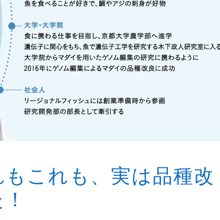
れもこれも、実は品種改
た！